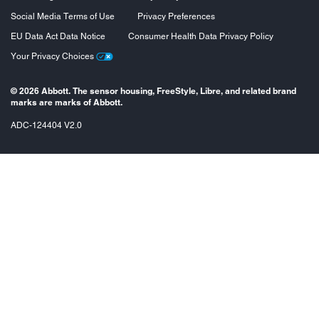
Social Media Terms of Use
Privacy Preferences
EU Data Act Data Notice
Consumer Health Data Privacy Policy
Your Privacy Choices
© 2026 Abbott. The sensor housing, FreeStyle, Libre, and related brand
marks are marks of Abbott.
ADC-124404 V2.0