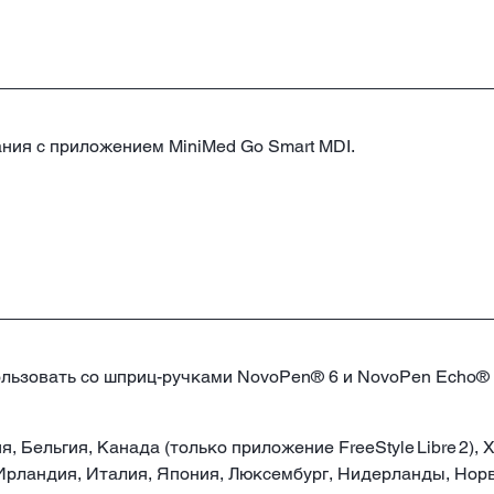
ания с приложением MiniMed Go Smart MDI.
ользовать со шприц-ручками NovoPen® 6 и NovoPen Echo® 
я, Бельгия, Канада (только приложение FreeStyle Libre 2),
Ирландия, Италия, Япония, Люксембург, Нидерланды, Норв