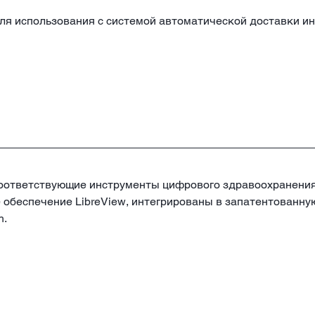
 для использования с системой автоматической доставки инс
 и соответствующие инструменты цифрового здравоохранени
ое обеспечение LibreView, интегрированы в запатентован
h.