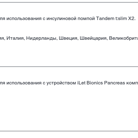
для использования с инсулиновой помпой Tandem t:slim X2.
ия, Италия, Нидерланды, Швеция, Швейцария, Великобри
для использования с устройством iLet Bionics Pancreas комп