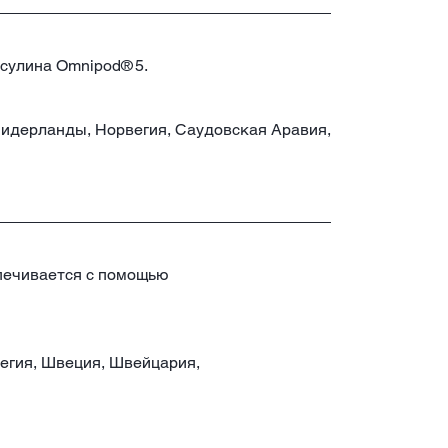
нсулина Omnipod® 5.
 Нидерланды, Норвегия, Саудовская Аравия,
печивается с помощью
вегия, Швеция, Швейцария,