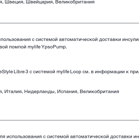
я, Швеция, Швейцария, Великобритания
использования с системой автоматической доставки инсулина
вой помпой mylife YpsoPump.
tyle Libre 3 с системой mylife Loop см. в информации к п
я, Италия, Нидерланды, Испания, Великобритания
для использования с системой автоматической доставки инс