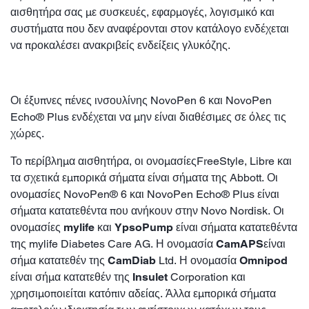
αισθητήρα σας με συσκευές, εφαρμογές, λογισμικό και
συστήματα που δεν αναφέρονται στον κατάλογο ενδέχεται
να προκαλέσει ανακριβείς ενδείξεις γλυκόζης.
Οι έξυπνες πένες ινσουλίνης NovoPen 6 και NovoPen
Echo® Plus ενδέχεται να μην είναι διαθέσιμες σε όλες τις
χώρες.
Το περίβλημα αισθητήρα, οι ονομασίεςFreeStyle, Libre και
τα σχετικά εμπορικά σήματα είναι σήματα της Abbott. Οι
ονομασίες NovoPen® 6 και NovoPen Echo® Plus είναι
σήματα κατατεθέντα που ανήκουν στην Novo Nordisk. Οι
ονομασίες
mylife
και
YpsoPump
είναι σήματα κατατεθέντα
της mylife Diabetes Care AG. Η ονομασία
CamAPS
είναι
σήμα κατατεθέν της
CamDiab
Ltd. Η ονομασία
Omnipod
είναι σήμα κατατεθέν της
Insulet
Corporation και
χρησιμοποιείται κατόπιν αδείας. Άλλα εμπορικά σήματα