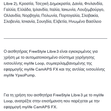
Libre 2), Κροατία, Τσεχική Δημοκρατία, Δανία, Φινλανδία,
Γαλλία, Ελλάδα, Ιρλανδία, Ιταλία, Ιαπωνία, Λουξεμβούργο,
Ολλανδία, Νορβηγία, Πολωνία, Πορτογαλία, Σλοβακία,
Σλοβενία, Ισπανία, Σουηδία, Ελβετία, Ηνωμένο Βασίλειο
Ο αισθητήρας FreeStyle Libre 3 είναι εγκεκριμένος για
χρήση με το αυτοματοποιημένο σύστημα χορήγησης
ινσουλίνης mylife Loop, συμπεριλαμβανομένης της
εφαρμογής mylife CamAPS FX και της αντλίας ινσουλίνης
mylife YpsoPump.
Για τη χρήση του αισθητήρα FreeStyle Libre 3 με το mylife
Loop, ανατρέξτε στην επισήμανση που παρέχεται με την
εφαρμογή mylife CamAPS FX.