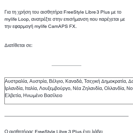
Για τη χρήση του αισθητήρα FreeStyle Libre 3 Plus με το
mylife Loop, ανατρέξτε στην επισήμανση που παρέχεται με
την εφαρμογή mylife CamAPS FX.
Διατίθεται σε:
Αυστραλία, Αυστρία, Βέλγιο, Καναδά, Τσεχική Δημοκρατία, Δα
Ιρλανδία, Ιταλία, Λουξεμβούργο, Νέα Ζηλανδία, Ολλανδία, Νο
Ελβετία, Ηνωμένο Βασίλειο
Ο αισθητήρας FreeStyle Libre 3 Plus έχει λάβει